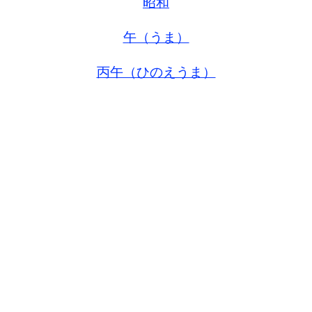
昭和
午（うま）
丙午（ひのえうま）