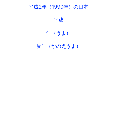
平成2年（1990年）の日本
平成
午（うま）
庚午（かのえうま）