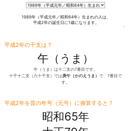
平成2年の干支は？
午（うま）
午（うま）は十二支の7番目です。
十干十二支（六十干支）では
庚午（かのえうま）
で、7番目で
す。
平成2年を昔の年号（元号）に換算すると？
昭和65年