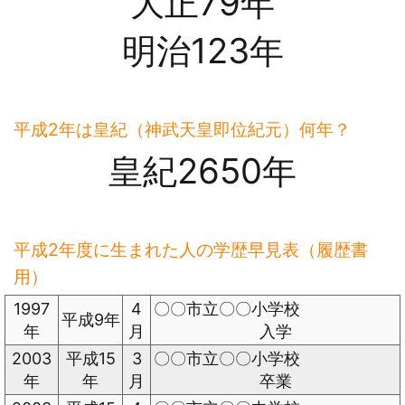
大正79年
明治123年
平成2年は皇紀（神武天皇即位紀元）何年？
皇紀2650年
平成2年度に生まれた人の学歴早見表（履歴書
用）
1997
4
〇〇市立〇〇小学校
平成9年
年
月
入学
2003
平成15
3
〇〇市立〇〇小学校
年
年
月
卒業