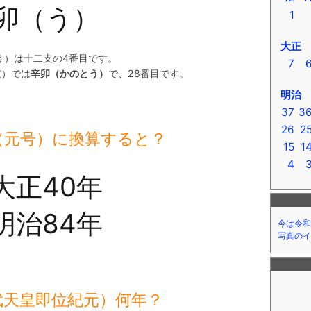
卯（う）
1
大正
う）は十二支の4番目です。
7
支）では
辛卯（かのとう）
で、28番目です。
明治
37
3
26
2
（元号）に換算すると？
15
1
4
大正40年
明治84年
今は令和
写真のイ
武天皇即位紀元）何年？