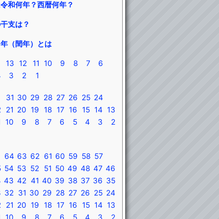
は令和何年？西暦何年？
の干支は？
う年（閏年）とは
13
12
11
10
9
8
7
6
4
3
2
1
31
30
29
28
27
26
25
24
2
21
20
19
18
17
16
15
14
13
1
10
9
8
7
6
5
4
3
2
64
63
62
61
60
59
58
57
5
54
53
52
51
50
49
48
47
46
4
43
42
41
40
39
38
37
36
35
3
32
31
30
29
28
27
26
25
24
2
21
20
19
18
17
16
15
14
13
1
10
9
8
7
6
5
4
3
2