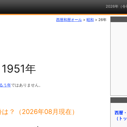
2026年（
西暦和暦オール
>
昭和
>
26年
？
1951年
るう年
ではありません。
は？（2026年08月現在）
西暦
（トッ