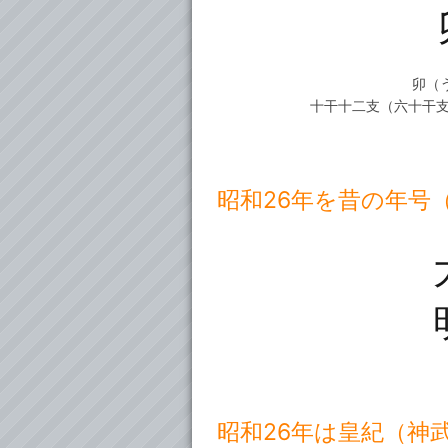
卯（
十干十二支（六十干
昭和26年を昔の年号
昭和26年は皇紀（神