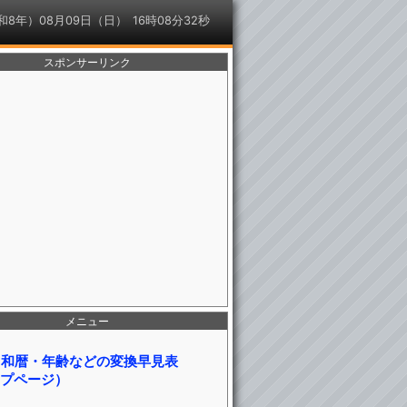
令和8年）08月09日（日）
スポンサーリンク
メニュー
・和暦・年齢などの変換早見表
プページ）