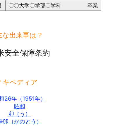
月
〇〇大学〇学部〇学科 卒業
主な出来事は？
米安全保障条約
ィキペディア
和26年（1951年）
昭和
卯（う）
辛卯（かのとう）