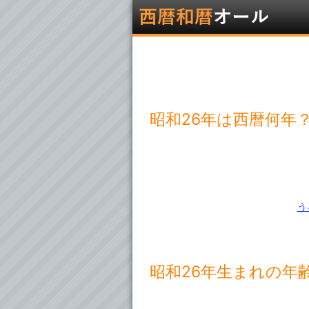
昭和26年は西暦何年
う
昭和26年生まれの年齢