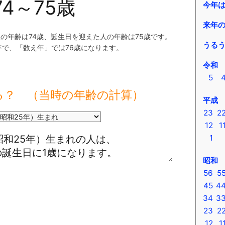
74～75歳
今年
来年
の年齢は74歳、誕生日を迎えた人の年齢は75歳です。
うる
年で、「数え年」では76歳になります。
令和
5
る？ （当時の年齢の計算）
平成
23
2
12
1
1
昭和
56
5
45
4
34
3
23
2
12
1