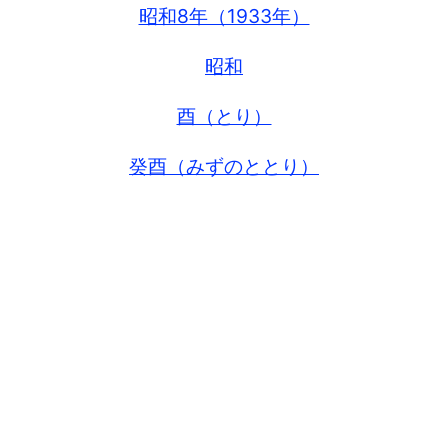
昭和8年（1933年）
昭和
酉（とり）
癸酉（みずのととり）