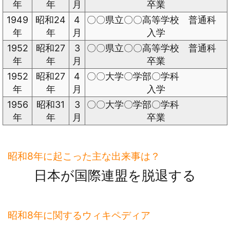
年
年
月
卒業
1949
昭和24
4
〇〇県立〇〇高等学校 普通科
年
年
月
入学
1952
昭和27
3
〇〇県立〇〇高等学校 普通科
年
年
月
卒業
1952
昭和27
4
〇〇大学〇学部〇学科
年
年
月
入学
1956
昭和31
3
〇〇大学〇学部〇学科
年
年
月
卒業
昭和8年に起こった主な出来事は？
日本が国際連盟を脱退する
昭和8年に関するウィキペディア