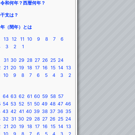
は令和何年？西暦何年？
の干支は？
う年（閏年）とは
13
12
11
10
9
8
7
6
4
3
2
1
31
30
29
28
27
26
25
24
2
21
20
19
18
17
16
15
14
13
1
10
9
8
7
6
5
4
3
2
64
63
62
61
60
59
58
57
5
54
53
52
51
50
49
48
47
46
4
43
42
41
40
39
38
37
36
35
3
32
31
30
29
28
27
26
25
24
2
21
20
19
18
17
16
15
14
13
1
10
9
8
7
6
5
4
3
2