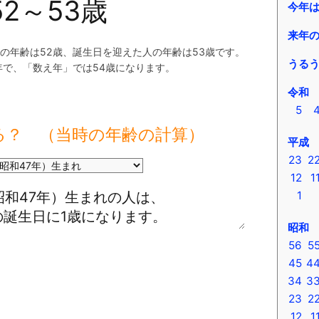
52～53歳
今年
来年
の年齢は52歳、誕生日を迎えた人の年齢は53歳です。
うる
年で、「数え年」では54歳になります。
令和
5
る？ （当時の年齢の計算）
平成
23
2
12
1
1
昭和
56
5
45
4
34
3
23
2
12
1