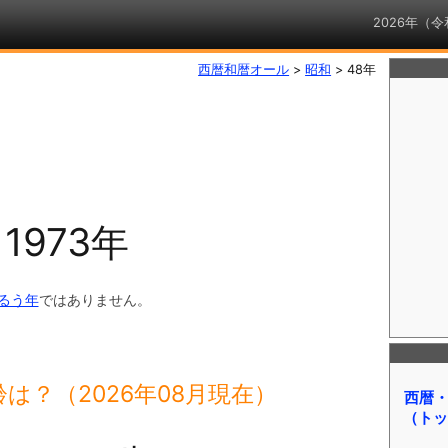
2026年（
西暦和暦オール
>
昭和
>
48年
？
1973年
るう年
ではありません。
は？（2026年08月現在）
西暦
（トッ