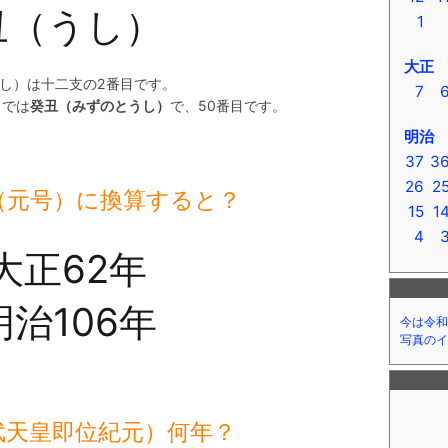
丑（うし）
1
大正
し）は十二支の2番目です。
7
）では
癸丑（みずのとうし）
で、50番目です。
明治
37
3
26
2
（元号）に換算すると？
15
1
4
大正62年
明治106年
今は令和
写真のイ
武天皇即位紀元）何年？