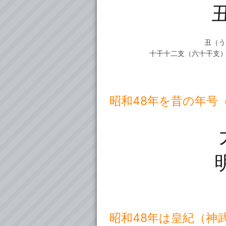
丑（う
十干十二支（六十干支
昭和48年を昔の年号
昭和48年は皇紀（神