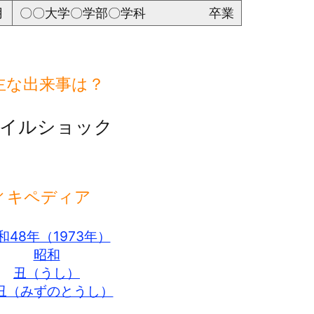
月
〇〇大学〇学部〇学科 卒業
主な出来事は？
イルショック
ィキペディア
和48年（1973年）
昭和
丑（うし）
丑（みずのとうし）