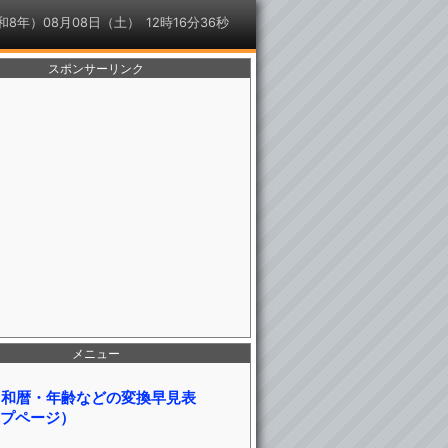
令和8年）08月08日（土）
スポンサーリンク
メニュー
・和暦・年齢などの変換早見表
プページ）