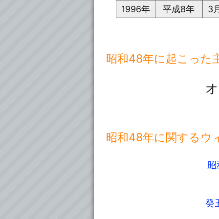
1996年
平成8年
3
昭和48年に起こった
オ
昭和48年に関するウ
昭
癸