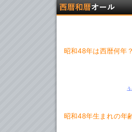
昭和48年は西暦何年
う
昭和48年生まれの年齢