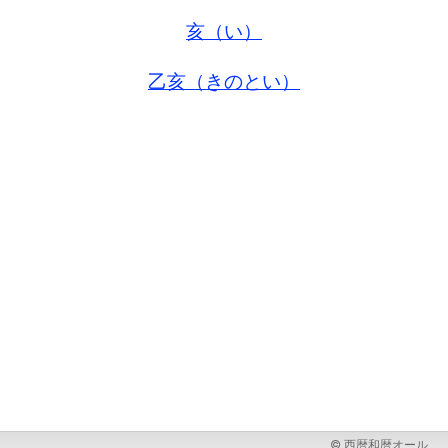
亥（い）
乙亥（きのとい）
© 西暦和暦オール