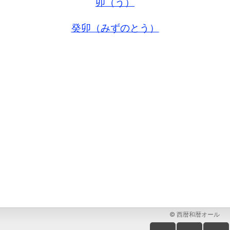
卯（う）
癸卯（みずのとう）
© 西暦和暦オール