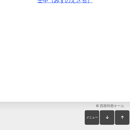
壬申（みずのえさる）
© 西暦和暦オール
↓
↑
メニュー