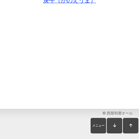
庚午（かのえうま）
© 西暦和暦オール
↓
↑
メニュー