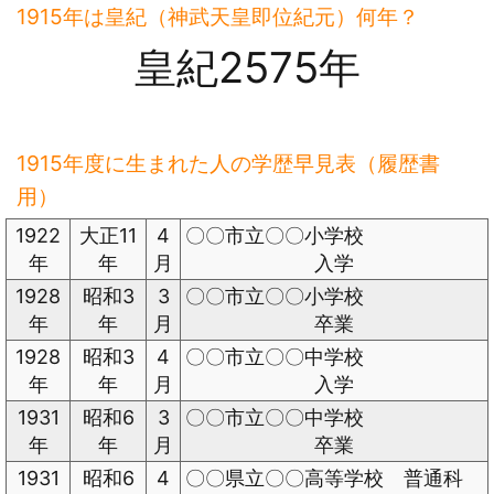
1915年は皇紀（神武天皇即位紀元）何年？
皇紀2575年
1915年度に生まれた人の学歴早見表（履歴書
用）
1922
大正11
4
〇〇市立〇〇小学校
年
年
月
入学
1928
昭和3
3
〇〇市立〇〇小学校
年
年
月
卒業
1928
昭和3
4
〇〇市立〇〇中学校
年
年
月
入学
1931
昭和6
3
〇〇市立〇〇中学校
年
年
月
卒業
1931
昭和6
4
〇〇県立〇〇高等学校 普通科